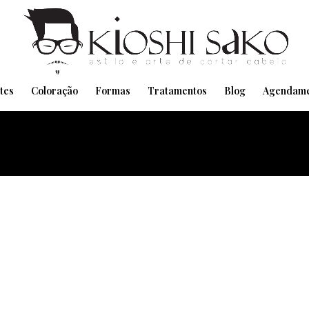
Pensando em transformar seu Visual??
Agende pelo Whatsapp
tes
Coloração
Formas
Tratamentos
Blog
Agendame