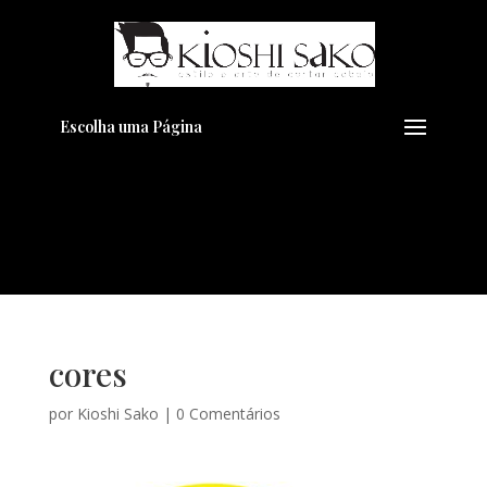
Pensando em transformar seu
+
Visual??
Agende pelo Whatsapp
Escolha uma Página
cores
por
Kioshi Sako
|
0 Comentários