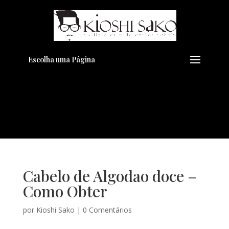
Pensando em transformar seu
+
Visual??
Agende pelo Whatsapp
Escolha uma Página
Cabelo de Algodao doce –
Como Obter
por
Kioshi Sako
|
0 Comentários