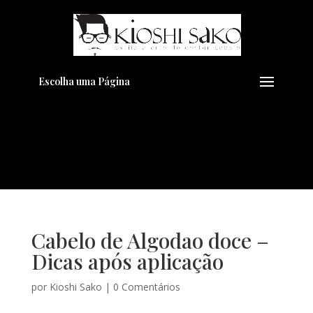
Pensando em transformar seu
+
Visual??
Agende pelo Whatsapp
Escolha uma Página
Cabelo de Algodao doce –
Dicas após aplicação
por
Kioshi Sako
|
0 Comentários