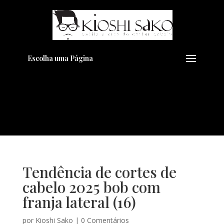
Pensando em transformar seu
+
Visual??
Agende pelo Whatsapp
Escolha uma Página
Tendência de cortes de
cabelo 2025 bob com
franja lateral (16)
por
Kioshi Sako
|
0 Comentários