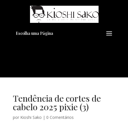
Pensando em transformar seu
+
Visual??
Agende pelo Whatsapp
Escolha uma Página
Tendência de cortes de
cabelo 2025 pixie (3)
por
Kioshi Sako
|
0 Comentários