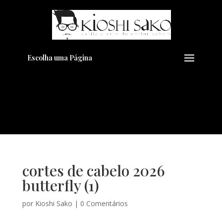
Pensando em transformar seu
+
Visual??
Agende pelo Whatsapp
Escolha uma Página
cortes de cabelo 2026
butterfly (1)
por
Kioshi Sako
|
0 Comentários