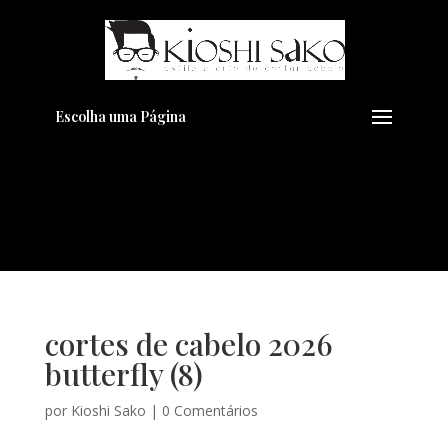
Pensando em transformar seu
+
Visual??
Agende pelo Whatsapp
Escolha uma Página
cortes de cabelo 2026
butterfly (8)
por
Kioshi Sako
|
0 Comentários