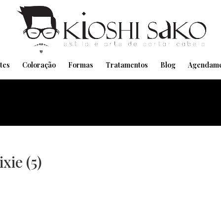
Pensando em transformar seu Visual??
Agende pelo Whatsapp
tes
Coloração
Formas
Tratamentos
Blog
Agendame
xie (5)