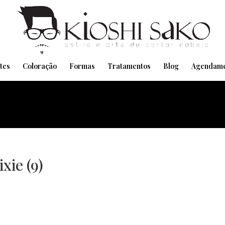
Pensando em transformar seu Visual??
Agende pelo Whatsapp
tes
Coloração
Formas
Tratamentos
Blog
Agendame
xie (9)