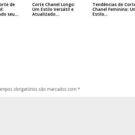
Tendências do Cort
orte de
Corte Chanel Longo:
Chanel Feminino: U
l:
Um Estilo Versátil e
Estilo…
ndo seu…
Atualizado…
ampos obrigatórios são marcados com
*