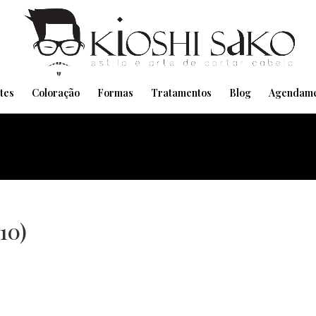
Pensando em transformar seu Visual??
Agende pelo Whatsapp
tes
Coloração
Formas
Tratamentos
Blog
Agendame
10)