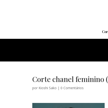
Cor
Corte chanel feminino (
por
Kioshi Sako
|
0 Comentários