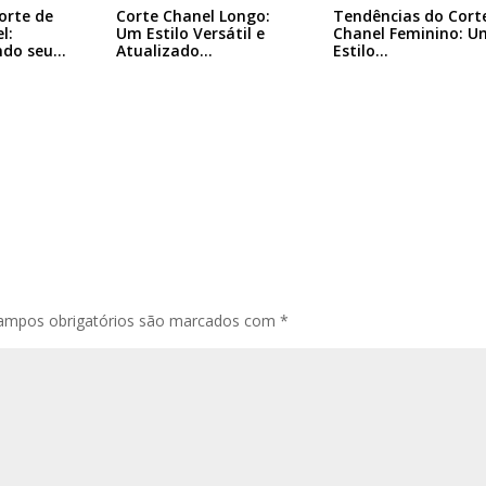
Tendências do Cort
orte de
Corte Chanel Longo:
Chanel Feminino: U
l:
Um Estilo Versátil e
Estilo…
ndo seu…
Atualizado…
ampos obrigatórios são marcados com
*