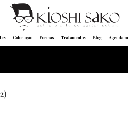
Pensando em transformar seu Visual??
Agende pelo Whatsapp
tes
Coloração
Formas
Tratamentos
Blog
Agendame
2)