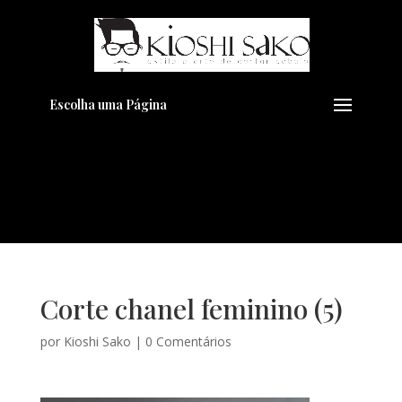
Pensando em transformar seu
+
Visual??
Agende pelo Whatsapp
Escolha uma Página
Corte chanel feminino (5)
por
Kioshi Sako
|
0 Comentários