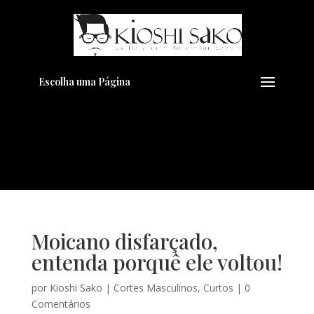
Pensando em transformar seu
+
Visual??
Agende pelo Whatsapp
Escolha uma Página
Moicano disfarçado,
entenda porquê ele voltou!
por
Kioshi Sako
|
Cortes Masculinos
,
Curtos
|
0
Comentários