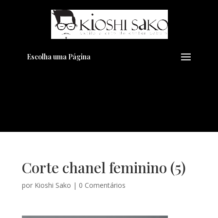
Pensando em transformar seu
+
Visual??
Agende pelo Whatsapp
Escolha uma Página
Corte chanel feminino (5)
por
Kioshi Sako
|
0 Comentários