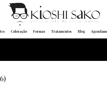
Pensando em transformar seu Visual??
Agende pelo Whatsapp
tes
Coloração
Formas
Tratamentos
Blog
Agendame
6)