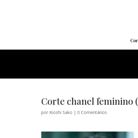
Cor
Corte chanel feminino (
por
Kioshi Sako
|
0 Comentários