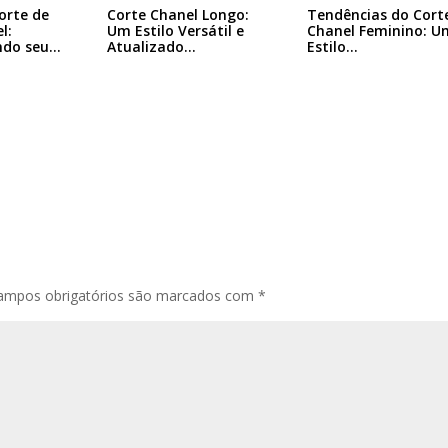
Tendências do Cort
orte de
Corte Chanel Longo:
Chanel Feminino: U
l:
Um Estilo Versátil e
Estilo…
ndo seu…
Atualizado…
ampos obrigatórios são marcados com
*