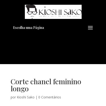
Pensando em transformar seu
+
Visual??
Agende pelo Whatsapp
Escolha uma Página
Corte chanel feminino
longo
por
Kioshi Sako
|
0 Comentários