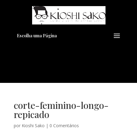
Pensando em transformar seu
+
Visual??
Agende pelo Whatsapp
Escolha uma Página
corte-feminino-longo-
repicado
por
Kioshi Sako
|
0 Comentários