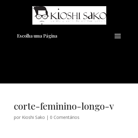
Pensando em transformar seu
+
Visual??
Agende pelo Whatsapp
Escolha uma Página
corte-feminino-longo-v
por
Kioshi Sako
|
0 Comentários