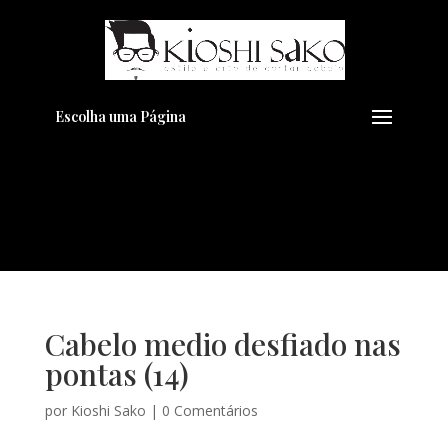
Pensando em transformar seu
+
Visual??
Agende pelo Whatsapp
Escolha uma Página
Cabelo medio desfiado nas
pontas (14)
por
Kioshi Sako
|
0 Comentários