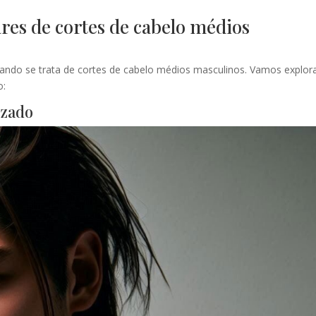
ares de cortes de cabelo médios
quando se trata de cortes de cabelo médios masculinos. Vamos explor
o:
izado