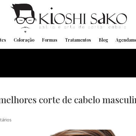
Pensando em transformar seu Visual??
Agende pelo Whatsapp
tes
Coloração
Formas
Tratamentos
Blog
Agendame
melhores corte de cabelo mascul
tários