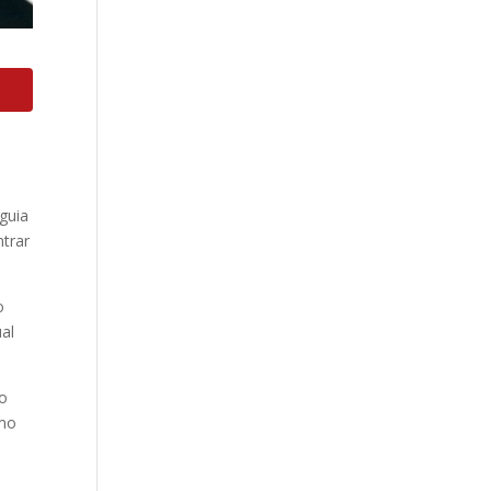
guia
trar
o
ual
vo
omo