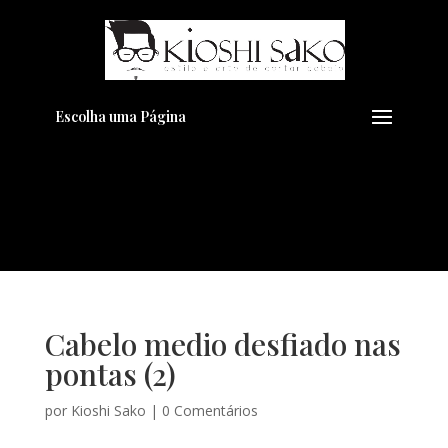
Pensando em transformar seu
+
Visual??
Agende pelo Whatsapp
Escolha uma Página
Cabelo medio desfiado nas
pontas (2)
por
Kioshi Sako
|
0 Comentários