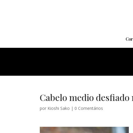
Cor
Cabelo medio desfiado 
por
Kioshi Sako
|
0 Comentários