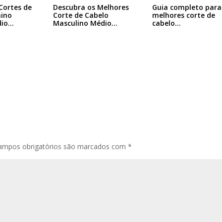
Cortes de
Descubra os Melhores
Guia completo para
nino
Corte de Cabelo
melhores corte de
dio…
Masculino Médio…
cabelo…
ampos obrigatórios são marcados com
*