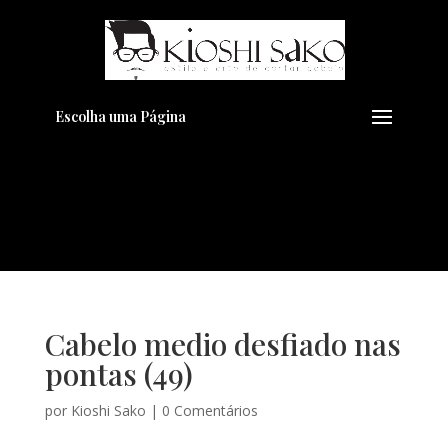
Pensando em transformar seu
+
Visual??
Agende pelo Whatsapp
Escolha uma Página
Cabelo medio desfiado nas
pontas (49)
por
Kioshi Sako
|
0 Comentários