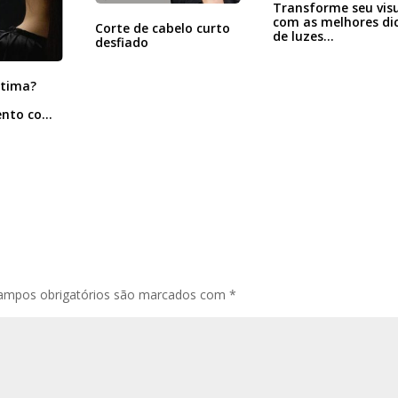
Transforme seu vis
com as melhores di
Corte de cabelo curto
de luzes…
desfiado
stima?
nto com
za
ampos obrigatórios são marcados com
*