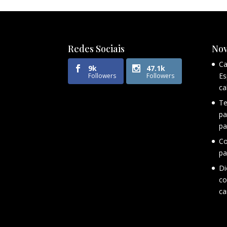
Redes Sociais
Nov
Ca
9k
47.1k
Es
Followers
Followers
ca
Te
pa
pa
Co
pa
Di
co
ca