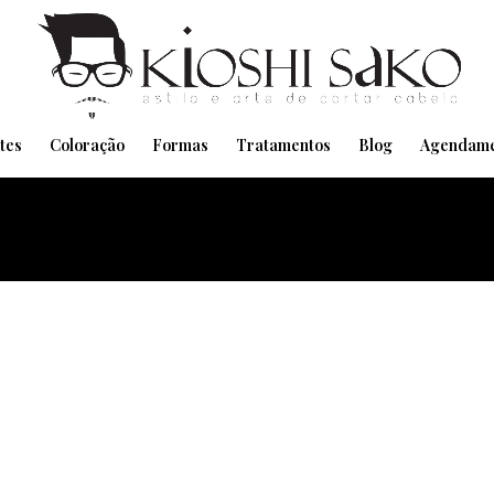
Pensando em transformar seu Visual??
Agende pelo Whatsapp
tes
Coloração
Formas
Tratamentos
Blog
Agendame