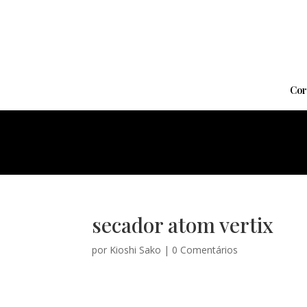
Cor
secador atom vertix
por
Kioshi Sako
|
0 Comentários