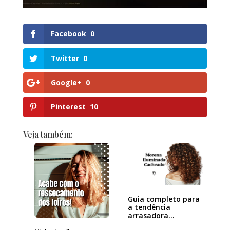
Facebook
0
Twitter
0
Google+
0
Pinterest
10
Veja também:
Guia completo para
a tendência
arrasadora
Morena…