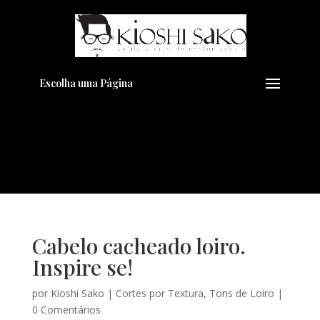
Pensando em transformar seu
+
Visual??
Agende pelo Whatsapp
Escolha uma Página
Cabelo cacheado loiro.
Inspire se!
por
Kioshi Sako
|
Cortes por Textura
,
Tons de Loiro
|
0 Comentários