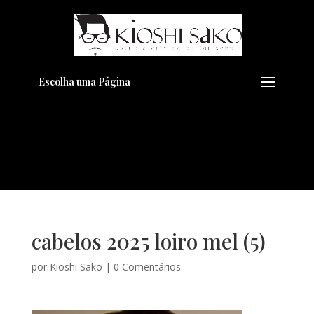
Pensando em transformar seu
+
Visual??
Agende pelo Whatsapp
Escolha uma Página
cabelos 2025 loiro mel (5)
por
Kioshi Sako
|
0 Comentários