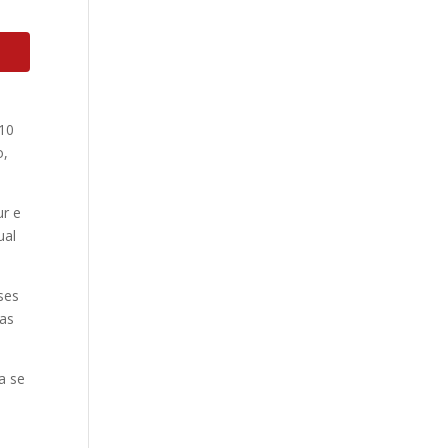
 10
o,
ur e
ual
ses
ias
a se