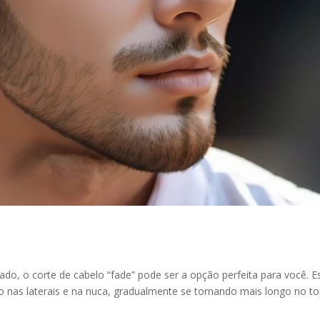
do, o corte de cabelo “fade” pode ser a opção perfeita para você. E
rto nas laterais e na nuca, gradualmente se tornando mais longo no t