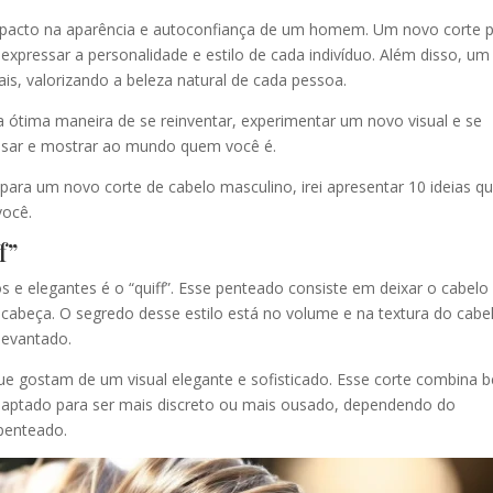
mpacto na aparência e autoconfiança de um homem. Um novo corte 
xpressar a personalidade e estilo de cada indivíduo. Além disso, um
ais, valorizando a beleza natural de cada pessoa.
tima maneira de se reinventar, experimentar um novo visual e se
essar e mostrar ao mundo quem você é.
para um novo corte de cabelo masculino, irei apresentar 10 ideias q
você.
f”
 e elegantes é o “quiff”. Esse penteado consiste em deixar o cabelo
 cabeça. O segredo desse estilo está no volume e na textura do cabe
levantado.
ue gostam de um visual elegante e sofisticado. Esse corte combina 
daptado para ser mais discreto ou mais ousado, dependendo do
penteado.