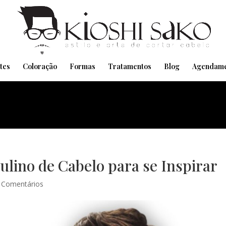
Pensando em transformar seu Visual??
Agende pelo Whatsapp
tes
Coloração
Formas
Tratamentos
Blog
Agendame
ulino de Cabelo para se Inspirar
 Comentários