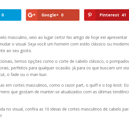
0
Google+
0
Pinterest
41
o masculino, veio ao lugar certo! No artigo de hoje irei apresentar
 a mudar o visual. Seja você um homem com estilo clássico ou modern
te ao seu gosto.
cionais, temos opções como o corte de cabelo clássico, o pompado
porais, perfeitos para qualquer ocasião. Já para os que buscam um vis
ut, o fade ou o man bun.
s em cortes masculinos, como o razor part, o quiff e o top knot. Es
homens que gostam de manter-se atualizados com as últimas tendênc
a no visual, confira as 10 ideias de cortes masculinos de cabelo par
!