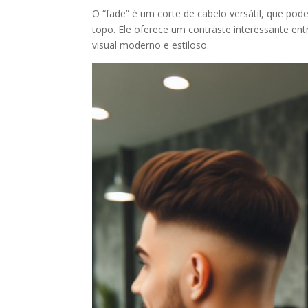
O “fade” é um corte de cabelo versátil, que po
topo. Ele oferece um contraste interessante ent
visual moderno e estiloso.