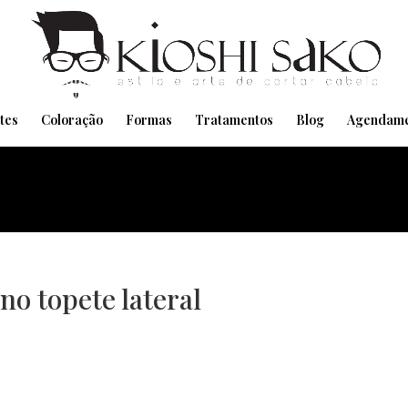
Pensando em transformar seu Visual??
Agende pelo Whatsapp
tes
Coloração
Formas
Tratamentos
Blog
Agendame
no topete lateral