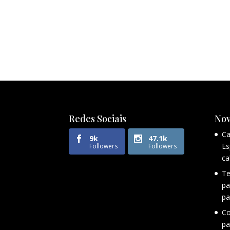
Redes Sociais
Nov
Ca
9k
47.1k
Es
Followers
Followers
ca
Te
pa
pa
Co
pa