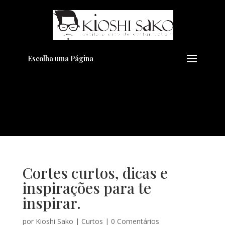
Pensando em transformar seu
+
Visual??
Agende pelo Whatsapp
Escolha uma Página
Cortes curtos, dicas e
inspirações para te
inspirar.
por
Kioshi Sako
|
Curtos
|
0 Comentários