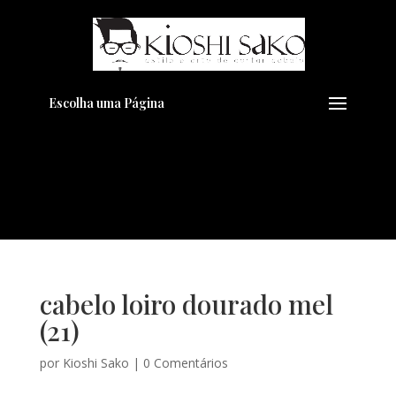
Pensando em transformar seu
+
Visual??
Agende pelo Whatsapp
Escolha uma Página
cabelo loiro dourado mel
(21)
por
Kioshi Sako
|
0 Comentários