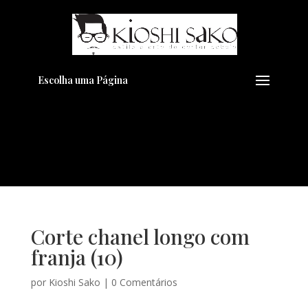
Pensando em transformar seu
+
Visual??
Agende pelo Whatsapp
Escolha uma Página
Corte chanel longo com
franja (10)
por
Kioshi Sako
|
0 Comentários