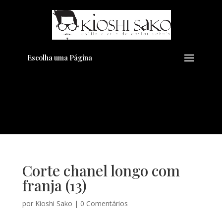
Pensando em transformar seu
+
Visual??
Agende pelo Whatsapp
Escolha uma Página
Corte chanel longo com
franja (13)
por
Kioshi Sako
|
0 Comentários