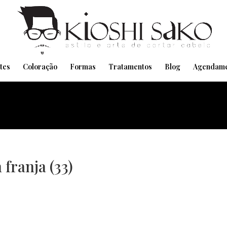
Pensando em transformar seu Visual??
Agende pelo Whatsapp
tes
Coloração
Formas
Tratamentos
Blog
Agendame
franja (33)