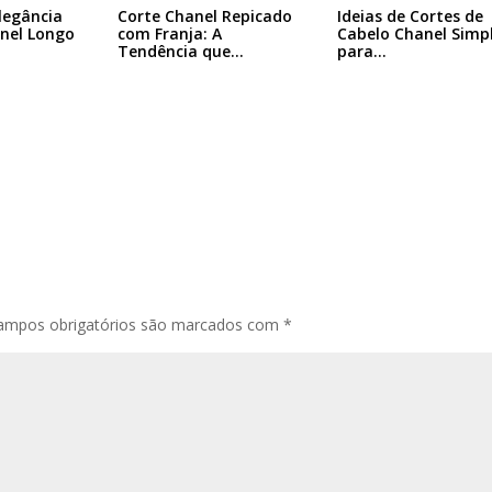
legância
Corte Chanel Repicado
Ideias de Cortes de
nel Longo
com Franja: A
Cabelo Chanel Simp
Tendência que…
para…
ampos obrigatórios são marcados com
*