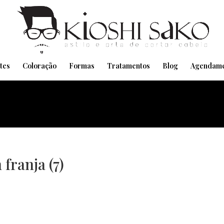
Pensando em transformar seu Visual??
Agende pelo Whatsapp
tes
Coloração
Formas
Tratamentos
Blog
Agendame
franja (7)