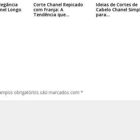
legância
Corte Chanel Repicado
Ideias de Cortes de
nel Longo
com Franja: A
Cabelo Chanel Simp
Tendência que…
para…
ampos obrigatórios são marcados com
*