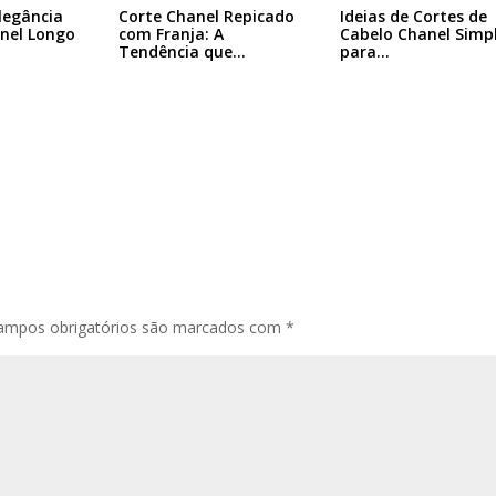
legância
Corte Chanel Repicado
Ideias de Cortes de
nel Longo
com Franja: A
Cabelo Chanel Simp
Tendência que…
para…
ampos obrigatórios são marcados com
*