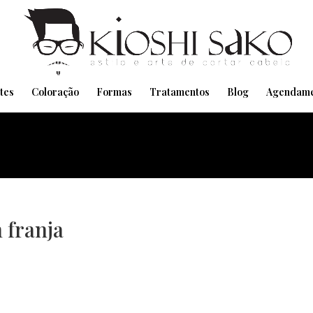
Pensando em transformar seu Visual??
Agende pelo Whatsapp
tes
Coloração
Formas
Tratamentos
Blog
Agendame
 franja