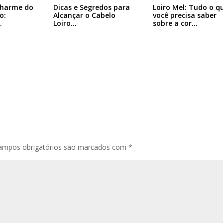
Charme do
Dicas e Segredos para
Loiro Mel: Tudo o q
o:
Alcançar o Cabelo
você precisa saber
…
Loiro…
sobre a cor…
ampos obrigatórios são marcados com
*