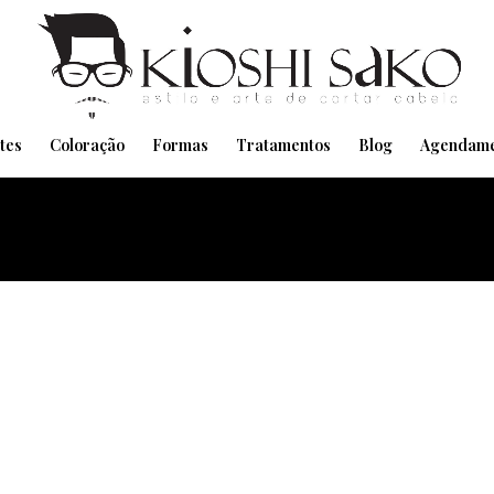
Pensando em transformar seu Visual??
Agende pelo Whatsapp
tes
Coloração
Formas
Tratamentos
Blog
Agendame