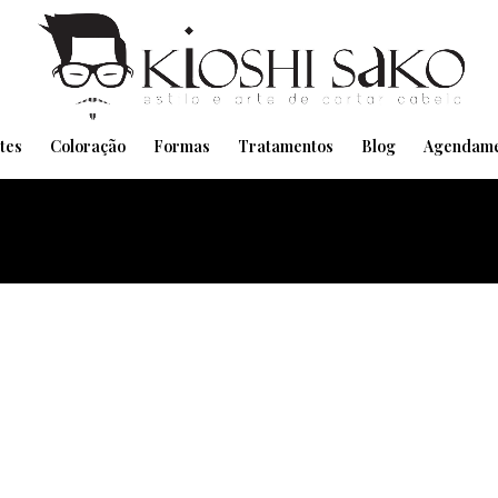
Pensando em transformar seu Visual??
Agende pelo Whatsapp
tes
Coloração
Formas
Tratamentos
Blog
Agendame