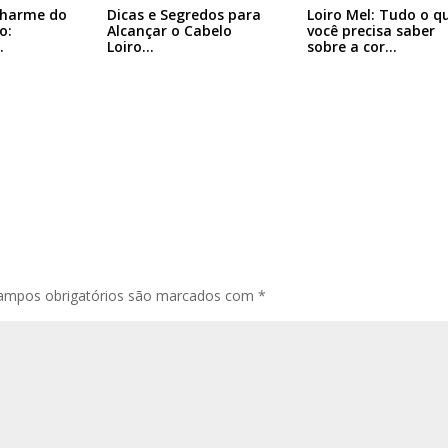
Charme do
Dicas e Segredos para
Loiro Mel: Tudo o q
o:
Alcançar o Cabelo
você precisa saber
…
Loiro…
sobre a cor…
ampos obrigatórios são marcados com
*