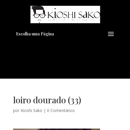
Pensando em transformar seu
+
Visual??
Agende pelo Whatsapp
Escolha uma Página
loiro dourado (33)
por
Kioshi Sako
|
0 Comentários