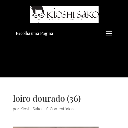
Pensando em transformar seu
+
Visual??
Agende pelo Whatsapp
Escolha uma Página
loiro dourado (36)
por
Kioshi Sako
|
0 Comentários