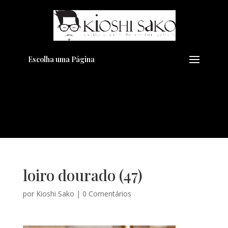
Pensando em transformar seu
+
Visual??
Agende pelo Whatsapp
Escolha uma Página
loiro dourado (47)
por
Kioshi Sako
|
0 Comentários