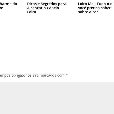
Charme do
Dicas e Segredos para
Loiro Mel: Tudo o q
o:
Alcançar o Cabelo
você precisa saber
…
Loiro…
sobre a cor…
ampos obrigatórios são marcados com
*