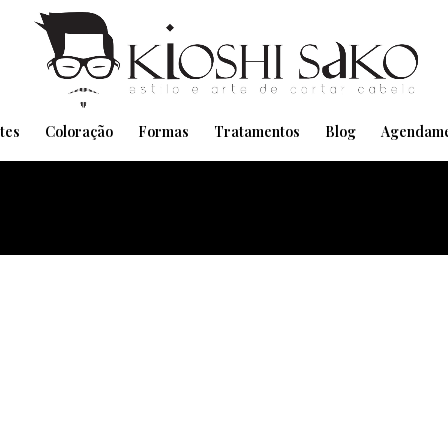
Pensando em transformar seu Visual??
Agende pelo Whatsapp
tes
Coloração
Formas
Tratamentos
Blog
Agendame