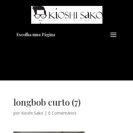
Pensando em transformar seu
+
Visual??
Agende pelo Whatsapp
Escolha uma Página
longbob curto (7)
por
Kioshi Sako
|
0 Comentários