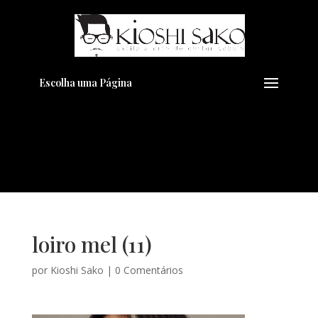
Pensando em transformar seu
+
Visual??
Agende pelo Whatsapp
Escolha uma Página
loiro mel (11)
por
Kioshi Sako
|
0 Comentários