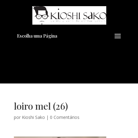
Pensando em transformar seu
+
Visual??
Agende pelo Whatsapp
Escolha uma Página
loiro mel (26)
por
Kioshi Sako
|
0 Comentários