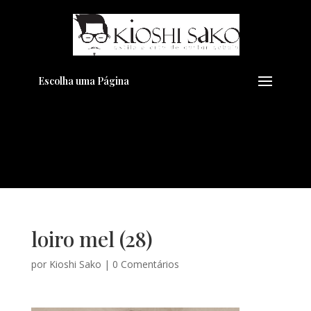
Pensando em transformar seu
+
Visual??
Agende pelo Whatsapp
Escolha uma Página
loiro mel (28)
por
Kioshi Sako
|
0 Comentários