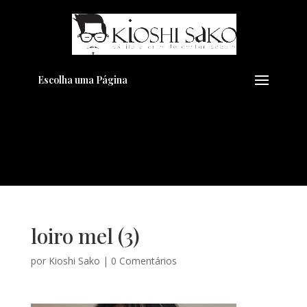
Pensando em transformar seu
+
Visual??
Agende pelo Whatsapp
Escolha uma Página
loiro mel (3)
por
Kioshi Sako
|
0 Comentários