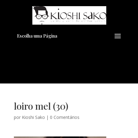
Pensando em transformar seu
+
Visual??
Agende pelo Whatsapp
Escolha uma Página
loiro mel (30)
por
Kioshi Sako
|
0 Comentários