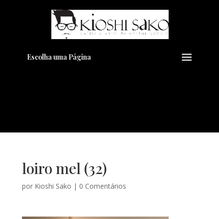
Pensando em transformar seu
+
Visual??
Agende pelo Whatsapp
Escolha uma Página
loiro mel (32)
por
Kioshi Sako
|
0 Comentários