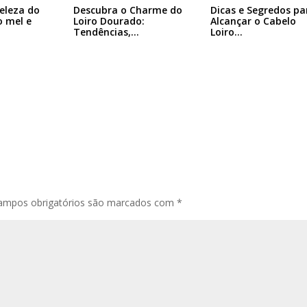
eleza do
Descubra o Charme do
Dicas e Segredos pa
o mel e
Loiro Dourado:
Alcançar o Cabelo
Tendências,…
Loiro…
ampos obrigatórios são marcados com
*