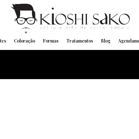
Pensando em transformar seu Visual??
Agende pelo Whatsapp
tes
Coloração
Formas
Tratamentos
Blog
Agendame